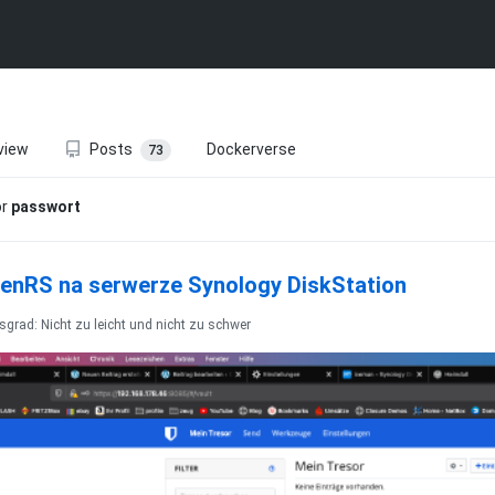
view
Posts
Dockerverse
73
or
passwort
enRS na serwerze Synology DiskStation
sgrad: Nicht zu leicht und nicht zu schwer