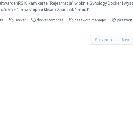
 BitwardenRS Klikam kartę “Rejestracja” w oknie Synology Docker i wy
s/server”, a następnie klikam znacznik “latest”.
nrs
Docker
docker-compose
password-manager
passwor
Previous
Next