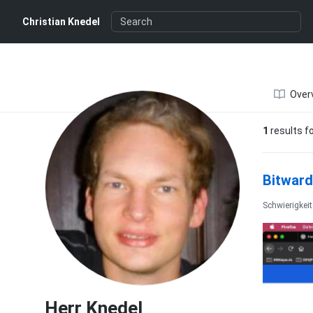
Herr Knedel
Christian Knedel
Over
1
results f
Bitward
Schwierigkeit
Herr Knedel