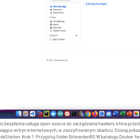
to bezpłatna usługa open-source do zarządzania hasłami, która przech
niające witryn internetowych, w zaszyfrowanym skarbcu. Dzisiaj poka
skStation. Krok 1: Przygotuj folder BitwardenRS W katalogu Docker tw