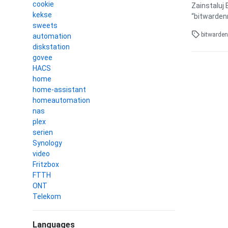
cookie
Zainstaluj
kekse
“bitwardenr
sweets
bitwarde
automation
diskstation
govee
HACS
home
home-assistant
homeautomation
nas
plex
serien
Synology
video
Fritzbox
FTTH
ONT
Telekom
Languages