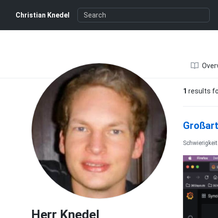
Herr Knedel
Christian Knedel
Over
1
results f
Großart
Schwierigkei
Herr Knedel