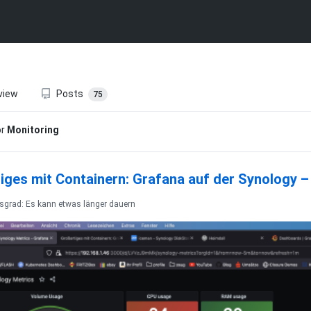
view
Posts
75
or
Monitoring
iges mit Containern: Grafana auf der Synology –
tsgrad: Es kann etwas länger dauern