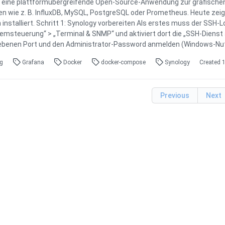
t eine plattformübergreifende Open-Source-Anwendung zur grafische
en wie z. B. InfluxDB, MySQL, PostgreSQL oder Prometheus. Heute zeig
 installiert. Schritt 1: Synology vorbereiten Als erstes muss der SSH-
temsteuerung“ > „Terminal & SNMP“ und aktiviert dort die „SSH-Dienst 
benen Port und den Administrator-Password anmelden (Windows-Nut
ng
Grafana
Docker
docker-compose
Synology
Created
1
Previous
Next