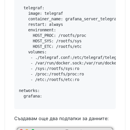
  telegraf:

    image: telegraf

    container_name: grafana_server_telegraf

    restart: always

    environment:

      HOST_PROC: /rootfs/proc

      HOST_SYS: /rootfs/sys

      HOST_ETC: /rootfs/etc

    volumes:

     - ./telegraf.conf:/etc/telegraf/telegraf.co
     - /var/run/docker.sock:/var/run/docker.sock
     - /sys:/rootfs/sys:ro

     - /proc:/rootfs/proc:ro

     - /etc:/rootfs/etc:ro

networks:

  grafana:

Създавам още два подпапки за данните: