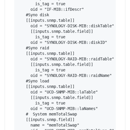
       is_tag = true

     oid = "IF-MIB::ifDescr"

   #Syno disk

   [[inputs.snmp.table]]

     oid = "SYNOLOGY-DISK-MIB::diskTable"

     [[inputs.snmp.table.field]]

       is_tag = true

     oid = "SYNOLOGY-DISK-MIB::diskID" 

   #Syno raid

   [[inputs.snmp.table]]

     oid = "SYNOLOGY-RAID-MIB::raidTable"

     [[inputs.snmp.table.field]]

       is_tag = true

     oid = "SYNOLOGY-RAID-MIB::raidName" 

   #Syno load

   [[inputs.snmp.table]]

     oid = "UCD-SNMP-MIB::laTable"

     [[inputs.snmp.table.field]]

       is_tag = true

     oid = "UCD-SNMP-MIB::laNames"

   #  System memTotalSwap

   [[inputs.snmp.field]]

     name = "memTotalSwap"
