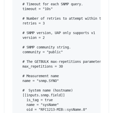
   # Timeout for each SNMP query.

   timeout = "10s"

   # Number of retries to attempt within timeout
   retries = 3

   # SNMP version, UAP only supports v1

   version = 2

   # SNMP community string.

   community = "public"

   # The GETBULK max-repetitions parameter

   max_repetitions = 30

   # Measurement name

   name = "snmp.SYNO"

   #  System name (hostname)

   [[inputs.snmp.field]]

     is_tag = true

     name = "sysName"

     oid = "RFC1213-MIB::sysName.0"
