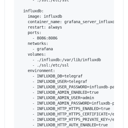
      - ./ssl:/etc/ssl

  influxdb:

    image: influxdb

    container_name: grafana_server_influxdb

    restart: always

    ports:

      - 8086:8086

    networks:

      - grafana

    volumes:

      - ./influxdb:/var/lib/influxdb

      - ./ssl:/etc/ssl

    environment:

      - INFLUXDB_DB=telegraf

      - INFLUXDB_USER=telegraf

      - INFLUXDB_USER_PASSWORD=influxdb-password
      - INFLUXDB_ADMIN_ENABLED=true

      - INFLUXDB_ADMIN_USER=admin

      - INFLUXDB_ADMIN_PASSWORD=influxdb-passwor
      - INFLUXDB_HTTP_HTTPS_ENABLED=true

      - INFLUXDB_HTTP_HTTPS_CERTIFICATE=/etc/ssl
      - INFLUXDB_HTTP_HTTPS_PRIVATE_KEY=/etc/ssl
      - INFLUXDB_HTTP_AUTH_ENABLED=true
