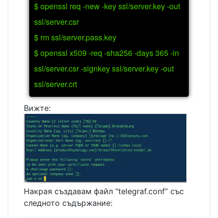
$ openssl req -new -key ssl/server.key -out
ssl/server.csr
$ rm ssl/server.pass.key
$ openssl x509 -req -sha256 -days 365 -in
ssl/server.csr -signkey ssl/server.key -out
ssl/server.crt
Вижте:
Накрая създавам файл “telegraf.conf” със
следното съдържание: