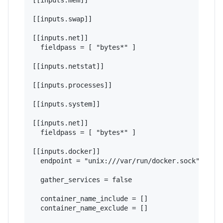
[[inputs.swap]]

[[inputs.net]]

  fieldpass = [ "bytes*" ]

[[inputs.netstat]]

[[inputs.processes]]

[[inputs.system]]

[[inputs.net]]

  fieldpass = [ "bytes*" ]

[[inputs.docker]]

  endpoint = "unix:///var/run/docker.sock"

  gather_services = false

  container_name_include = []

  container_name_exclude = []
