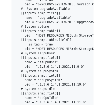
     oid = "SYNOLOGY-SYSTEM-MIB::version.0"

   #  System upgradeAvailable

   [[inputs.snmp.field]]

     name = "upgradeAvailable"

     oid = "SYNOLOGY-SYSTEM-MIB::upgradeAvailabl
   # System volume   

   [[inputs.snmp.table]]

     oid = "HOST-RESOURCES-MIB::hrStorageTable"

   [[inputs.snmp.table.field]]

       is_tag = true

     oid = "HOST-RESOURCES-MIB::hrStorageDescr"

   # System ssCpuUser 

   [[inputs.snmp.field]]

     name = "ssCpuUser"

     oid = ".1.3.6.1.4.1.2021.11.9.0"

   # System ssCpuSystem  

   [[inputs.snmp.field]]

     name = "ssCpuSystem"

     oid = ".1.3.6.1.4.1.2021.11.10.0"

   # System ssCpuIdle   

   [[inputs.snmp.field]]

     name = "ssCpuIdle"

     oid = ".1.3.6.1.4.1.2021.11.11.0"
