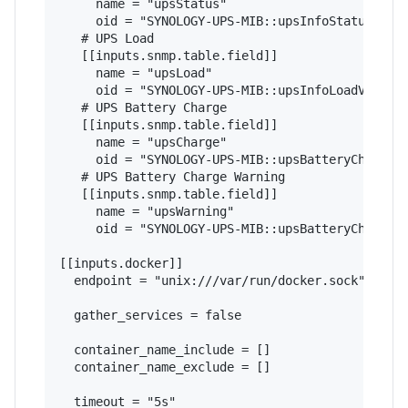
     name = "upsStatus"

     oid = "SYNOLOGY-UPS-MIB::upsInfoStatus"

   # UPS Load

   [[inputs.snmp.table.field]]

     name = "upsLoad"

     oid = "SYNOLOGY-UPS-MIB::upsInfoLoadValue"

   # UPS Battery Charge

   [[inputs.snmp.table.field]]

     name = "upsCharge"

     oid = "SYNOLOGY-UPS-MIB::upsBatteryChargeVa
   # UPS Battery Charge Warning

   [[inputs.snmp.table.field]]

     name = "upsWarning"

     oid = "SYNOLOGY-UPS-MIB::upsBatteryChargeWa
[[inputs.docker]]

  endpoint = "unix:///var/run/docker.sock"

  gather_services = false

  container_name_include = []

  container_name_exclude = []

  timeout = "5s"
