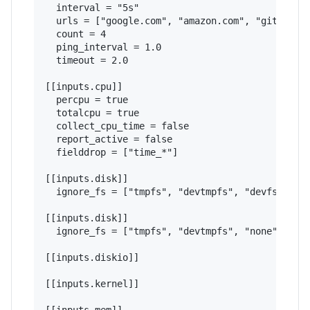
  interval = "5s"

  urls = ["google.com", "amazon.com", "github.co
  count = 4

  ping_interval = 1.0

  timeout = 2.0

[[inputs.cpu]]

  percpu = true

  totalcpu = true

  collect_cpu_time = false

  report_active = false

  fielddrop = ["time_*"]

[[inputs.disk]]

  ignore_fs = ["tmpfs", "devtmpfs", "devfs", "is
[[inputs.disk]]

  ignore_fs = ["tmpfs", "devtmpfs", "none", "iso
[[inputs.diskio]]

[[inputs.kernel]]

[[inputs.mem]]
