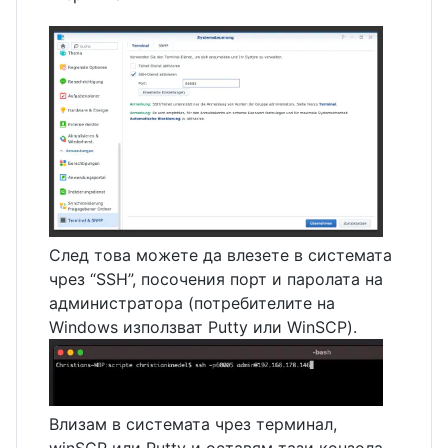
След това можете да влезете в системата
чрез “SSH”, посочения порт и паролата на
администратора (потребителите на
Windows използват Putty или WinSCP).
Влизам в системата чрез терминал,
winSCP или Putty и оставям тази конзола