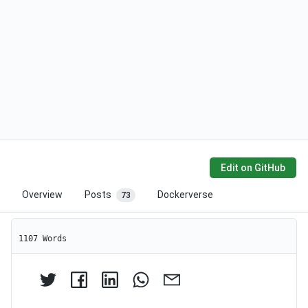
Edit on GitHub
Overview
Posts
Dockerverse
73
1107 Words