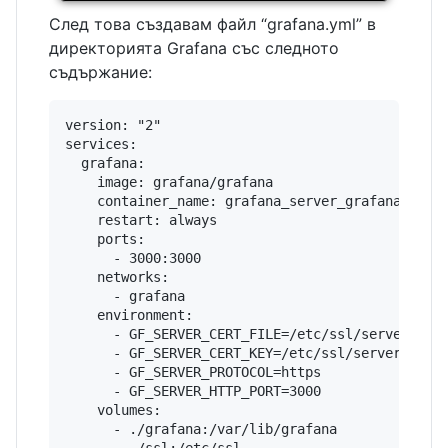
След това създавам файл “grafana.yml” в
директорията Grafana със следното
съдържание:
version: "2"

services:

  grafana:

    image: grafana/grafana

    container_name: grafana_server_grafana

    restart: always

    ports:

      - 3000:3000

    networks:

      - grafana

    environment:

      - GF_SERVER_CERT_FILE=/etc/ssl/server.crt

      - GF_SERVER_CERT_KEY=/etc/ssl/server.key

      - GF_SERVER_PROTOCOL=https

      - GF_SERVER_HTTP_PORT=3000

    volumes:

      - ./grafana:/var/lib/grafana
