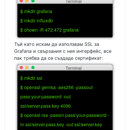
Terminal
$ mkdir grafana
$ mkdir influxdb
$ chown -R 472:472 grafana
Тъй като искам да използвам SSL за
Grafana и свързания с нея интерфейс, все
пак трябва да се създаде сертификат:
Terminal
$ mkdir ssl
$ openssl genrsa -aes256 -passout
pass:your-password -out
ssl/server.pass.key 4096
$ openssl rsa -passin pass:your-password -
in ssl/server.pass.key -out ssl/server.key