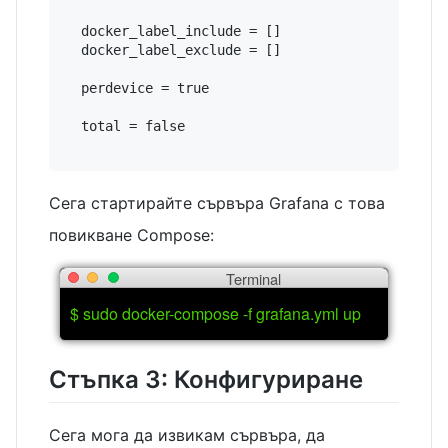
  docker_label_include = []

  docker_label_exclude = []

  perdevice = true

  total = false

Сега стартирайте сървъра Grafana с това
повикване Compose:
Terminal
$ sudo docker-compose -f grafana.yml up
Стъпка 3: Конфигуриране
Сега мога да извикам сървъра, да