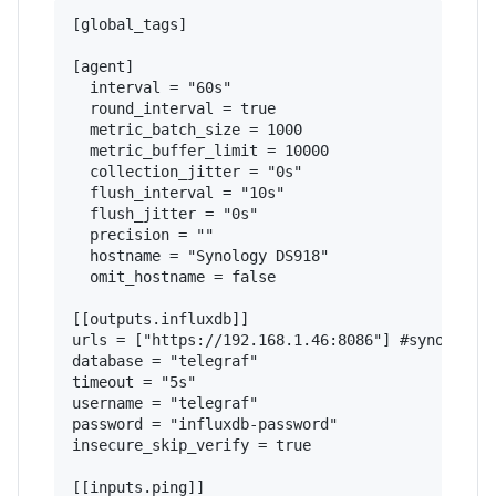
[global_tags]

[agent]

  interval = "60s"

  round_interval = true

  metric_batch_size = 1000

  metric_buffer_limit = 10000

  collection_jitter = "0s"

  flush_interval = "10s"

  flush_jitter = "0s"

  precision = ""

  hostname = "Synology DS918"

  omit_hostname = false

[[outputs.influxdb]]

urls = ["https://192.168.1.46:8086"] #synology i
database = "telegraf"

timeout = "5s"

username = "telegraf"

password = "influxdb-password"

insecure_skip_verify = true

[[inputs.ping]]
