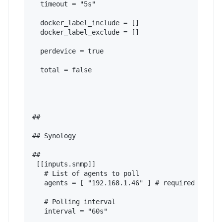
  timeout = "5s"

  docker_label_include = []

  docker_label_exclude = []

  perdevice = true

  total = false

## 

## Synology

## 

 [[inputs.snmp]]

   # List of agents to poll

   agents = [ "192.168.1.46" ] # required - ente
   # Polling interval

   interval = "60s"
