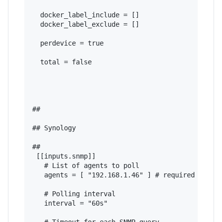
  docker_label_include = []

  docker_label_exclude = []

  perdevice = true

  total = false

## 

## Synology

## 

 [[inputs.snmp]]

   # List of agents to poll

   agents = [ "192.168.1.46" ] # required - ente
   # Polling interval

   interval = "60s"

   # Timeout for each SNMP query.
