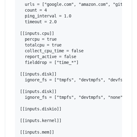
  urls = ["google.com", "amazon.com", "github.co
  count = 4

  ping_interval = 1.0

  timeout = 2.0

[[inputs.cpu]]

  percpu = true

  totalcpu = true

  collect_cpu_time = false

  report_active = false

  fielddrop = ["time_*"]

[[inputs.disk]]

  ignore_fs = ["tmpfs", "devtmpfs", "devfs", "is
[[inputs.disk]]

  ignore_fs = ["tmpfs", "devtmpfs", "none", "iso
[[inputs.diskio]]

[[inputs.kernel]]

[[inputs.mem]]
