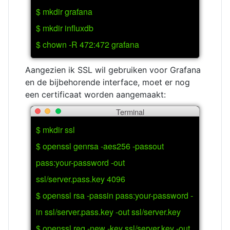
$ mkdir grafana
$ mkdir influxdb
$ chown -R 472:472 grafana
Aangezien ik SSL wil gebruiken voor Grafana
en de bijbehorende interface, moet er nog
een certificaat worden aangemaakt:
Terminal
$ mkdir ssl
$ openssl genrsa -aes256 -passout
pass:your-password -out
ssl/server.pass.key 4096
$ openssl rsa -passin pass:your-password -
in ssl/server.pass.key -out ssl/server.key
$ openssl req -new -key ssl/server.key -out