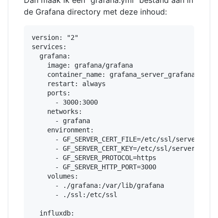
Dan maak ik een “grafana.yml” bestand aan in
de Grafana directory met deze inhoud:
version: "2"

services:

  grafana:

    image: grafana/grafana

    container_name: grafana_server_grafana

    restart: always

    ports:

      - 3000:3000

    networks:

      - grafana

    environment:

      - GF_SERVER_CERT_FILE=/etc/ssl/server.crt

      - GF_SERVER_CERT_KEY=/etc/ssl/server.key

      - GF_SERVER_PROTOCOL=https

      - GF_SERVER_HTTP_PORT=3000

    volumes:

      - ./grafana:/var/lib/grafana

      - ./ssl:/etc/ssl

  influxdb:
