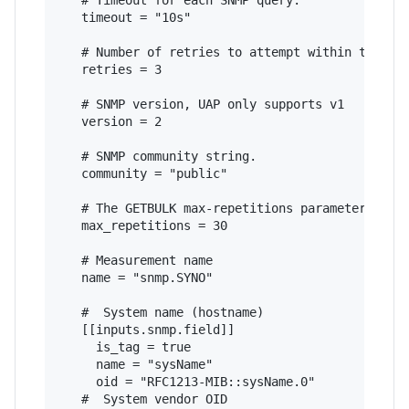
   timeout = "10s"

   # Number of retries to attempt within timeout
   retries = 3

   # SNMP version, UAP only supports v1

   version = 2

   # SNMP community string.

   community = "public"

   # The GETBULK max-repetitions parameter

   max_repetitions = 30

   # Measurement name

   name = "snmp.SYNO"

   #  System name (hostname)

   [[inputs.snmp.field]]

     is_tag = true

     name = "sysName"

     oid = "RFC1213-MIB::sysName.0"

   #  System vendor OID
