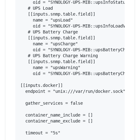
     oid = "SYNOLOGY-UPS-MIB::upsInfoStatus"

   # UPS Load

   [[inputs.snmp.table.field]]

     name = "upsLoad"

     oid = "SYNOLOGY-UPS-MIB::upsInfoLoadValue"

   # UPS Battery Charge

   [[inputs.snmp.table.field]]

     name = "upsCharge"

     oid = "SYNOLOGY-UPS-MIB::upsBatteryChargeVa
   # UPS Battery Charge Warning

   [[inputs.snmp.table.field]]

     name = "upsWarning"

     oid = "SYNOLOGY-UPS-MIB::upsBatteryChargeWa
[[inputs.docker]]

  endpoint = "unix:///var/run/docker.sock"

  gather_services = false

  container_name_include = []

  container_name_exclude = []

  timeout = "5s"
