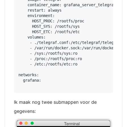
    container_name: grafana_server_telegraf

    restart: always

    environment:

      HOST_PROC: /rootfs/proc

      HOST_SYS: /rootfs/sys

      HOST_ETC: /rootfs/etc

    volumes:

     - ./telegraf.conf:/etc/telegraf/telegraf.co
     - /var/run/docker.sock:/var/run/docker.sock
     - /sys:/rootfs/sys:ro

     - /proc:/rootfs/proc:ro

     - /etc:/rootfs/etc:ro

networks:

  grafana:

Ik maak nog twee submappen voor de
gegevens:
Terminal