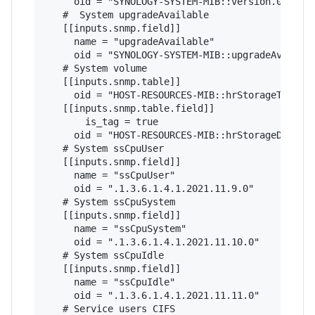
     oid = "SYNOLOGY-SYSTEM-MIB::version.0"

   #  System upgradeAvailable

   [[inputs.snmp.field]]

     name = "upgradeAvailable"

     oid = "SYNOLOGY-SYSTEM-MIB::upgradeAvailabl
   # System volume   

   [[inputs.snmp.table]]

     oid = "HOST-RESOURCES-MIB::hrStorageTable"

   [[inputs.snmp.table.field]]

       is_tag = true

     oid = "HOST-RESOURCES-MIB::hrStorageDescr"

   # System ssCpuUser 

   [[inputs.snmp.field]]

     name = "ssCpuUser"

     oid = ".1.3.6.1.4.1.2021.11.9.0"

   # System ssCpuSystem  

   [[inputs.snmp.field]]

     name = "ssCpuSystem"

     oid = ".1.3.6.1.4.1.2021.11.10.0"

   # System ssCpuIdle   

   [[inputs.snmp.field]]

     name = "ssCpuIdle"

     oid = ".1.3.6.1.4.1.2021.11.11.0"

   # Service users CIFS
