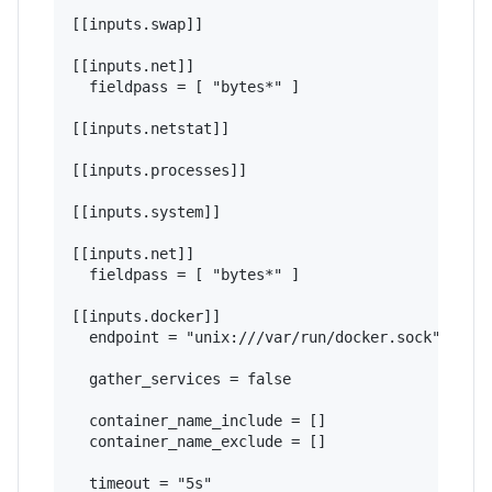
[[inputs.swap]]

[[inputs.net]]

  fieldpass = [ "bytes*" ]

[[inputs.netstat]]

[[inputs.processes]]

[[inputs.system]]

[[inputs.net]]

  fieldpass = [ "bytes*" ]

[[inputs.docker]]

  endpoint = "unix:///var/run/docker.sock"

  gather_services = false

  container_name_include = []

  container_name_exclude = []

  timeout = "5s"
