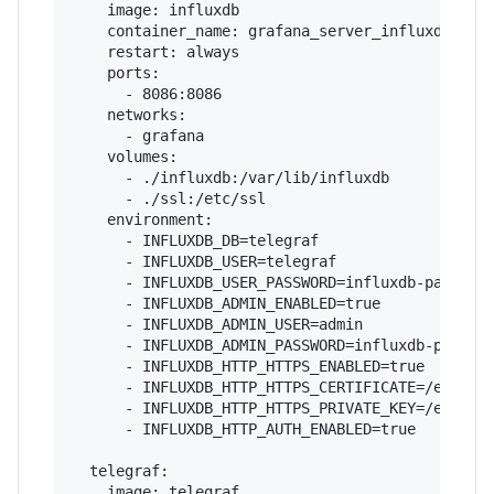
    image: influxdb

    container_name: grafana_server_influxdb

    restart: always

    ports:

      - 8086:8086

    networks:

      - grafana

    volumes:

      - ./influxdb:/var/lib/influxdb

      - ./ssl:/etc/ssl

    environment:

      - INFLUXDB_DB=telegraf

      - INFLUXDB_USER=telegraf

      - INFLUXDB_USER_PASSWORD=influxdb-password
      - INFLUXDB_ADMIN_ENABLED=true

      - INFLUXDB_ADMIN_USER=admin

      - INFLUXDB_ADMIN_PASSWORD=influxdb-passwor
      - INFLUXDB_HTTP_HTTPS_ENABLED=true

      - INFLUXDB_HTTP_HTTPS_CERTIFICATE=/etc/ssl
      - INFLUXDB_HTTP_HTTPS_PRIVATE_KEY=/etc/ssl
      - INFLUXDB_HTTP_AUTH_ENABLED=true

  telegraf:

    image: telegraf
