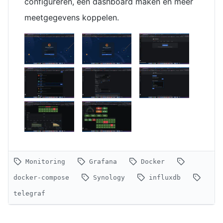
configureren, een dashboard maken en meer
meetgegevens koppelen.
Monitoring
Grafana
Docker
docker-compose
Synology
influxdb
telegraf