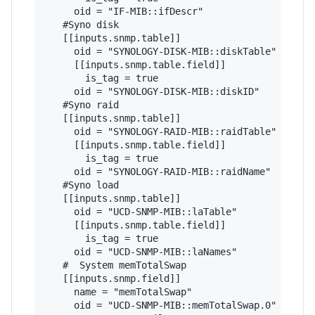
     oid = "IF-MIB::ifDescr"

   #Syno disk

   [[inputs.snmp.table]]

     oid = "SYNOLOGY-DISK-MIB::diskTable"

     [[inputs.snmp.table.field]]

       is_tag = true

     oid = "SYNOLOGY-DISK-MIB::diskID" 

   #Syno raid

   [[inputs.snmp.table]]

     oid = "SYNOLOGY-RAID-MIB::raidTable"

     [[inputs.snmp.table.field]]

       is_tag = true

     oid = "SYNOLOGY-RAID-MIB::raidName" 

   #Syno load

   [[inputs.snmp.table]]

     oid = "UCD-SNMP-MIB::laTable"

     [[inputs.snmp.table.field]]

       is_tag = true

     oid = "UCD-SNMP-MIB::laNames"

   #  System memTotalSwap

   [[inputs.snmp.field]]

     name = "memTotalSwap"

     oid = "UCD-SNMP-MIB::memTotalSwap.0"
