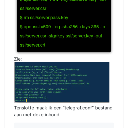
ssl/server.csr
$ rm ssl/server.pass.key
$ openssl x509 -req -sha256 -days 365 -in
ssl/server.csr -signkey ssl/server.key -out
ssl/server.crt
Zie:
Tenslotte maak ik een “telegraf.conf” bestand
aan met deze inhoud: