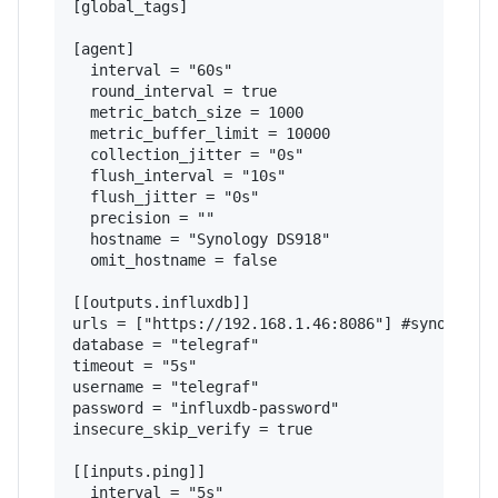
[global_tags]

[agent]

  interval = "60s"

  round_interval = true

  metric_batch_size = 1000

  metric_buffer_limit = 10000

  collection_jitter = "0s"

  flush_interval = "10s"

  flush_jitter = "0s"

  precision = ""

  hostname = "Synology DS918"

  omit_hostname = false

[[outputs.influxdb]]

urls = ["https://192.168.1.46:8086"] #synology i
database = "telegraf"

timeout = "5s"

username = "telegraf"

password = "influxdb-password"

insecure_skip_verify = true

[[inputs.ping]]

  interval = "5s"
