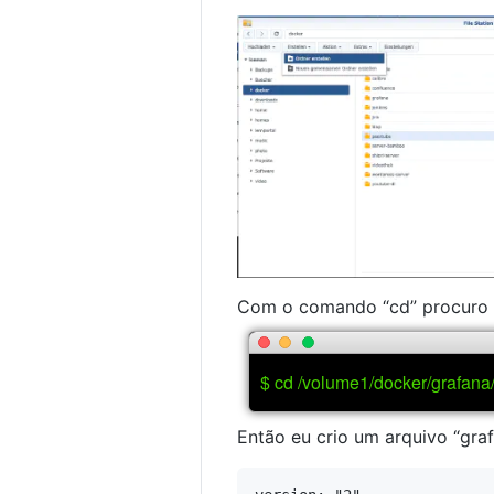
Com o comando “cd” procuro o
$ cd /volume1/docker/grafana
Então eu crio um arquivo “gra