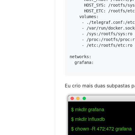
      HOST_SYS: /rootfs/sys

      HOST_ETC: /rootfs/etc

    volumes:

     - ./telegraf.conf:/etc
     - /var/run/docker.sock
     - /sys:/rootfs/sys:ro

     - /proc:/rootfs/proc:ro
     - /etc:/rootfs/etc:ro

networks:

  grafana:

Eu crio mais duas subpastas p
$ mkdir grafana
$ mkdir influxdb
$ chown -R 472:472 grafana