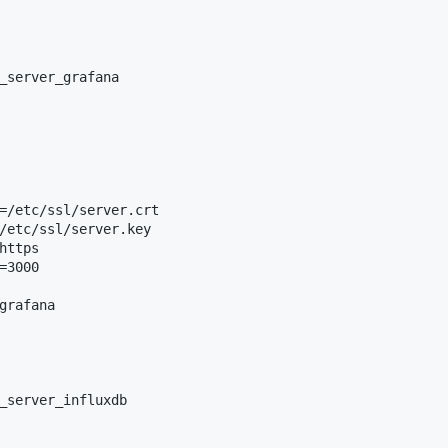
_server_grafana

=/etc/ssl/server.crt

/etc/ssl/server.key

https

=3000

grafana

_server_influxdb
