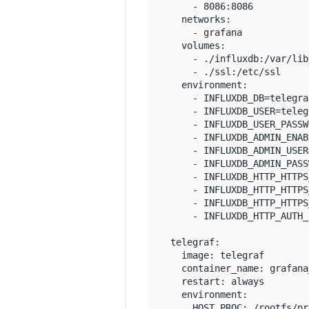
      - 8086:8086

    networks:

      - grafana

    volumes:

      - ./influxdb:/var/lib
      - ./ssl:/etc/ssl

    environment:

      - INFLUXDB_DB=telegraf
      - INFLUXDB_USER=telegr
      - INFLUXDB_USER_PASSW
      - INFLUXDB_ADMIN_ENAB
      - INFLUXDB_ADMIN_USER
      - INFLUXDB_ADMIN_PASS
      - INFLUXDB_HTTP_HTTPS
      - INFLUXDB_HTTP_HTTPS
      - INFLUXDB_HTTP_HTTPS
      - INFLUXDB_HTTP_AUTH_
  telegraf:

    image: telegraf

    container_name: grafana
    restart: always

    environment:

      HOST_PROC: /rootfs/pro