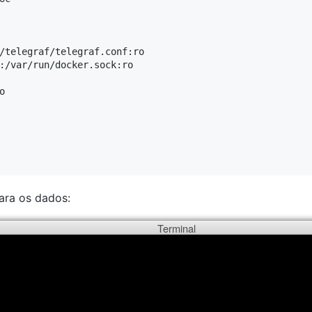
/telegraf/telegraf.conf:ro

:/var/run/docker.sock:ro



ara os dados:
Terminal