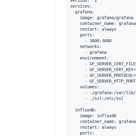
version: "2"

services:

  grafana:

    image: grafana/grafana

    container_name: grafana
    restart: always

    ports:

      - 3000:3000

    networks:

      - grafana

    environment:

      - GF_SERVER_CERT_FILE
      - GF_SERVER_CERT_KEY=
      - GF_SERVER_PROTOCOL=
      - GF_SERVER_HTTP_PORT
    volumes:

      - ./grafana:/var/lib/
      - ./ssl:/etc/ssl

  influxdb:

    image: influxdb

    container_name: grafana
    restart: always

    ports:
