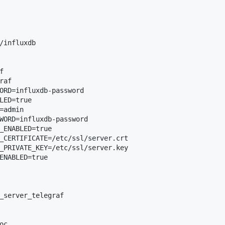
/influxdb



af

ORD=influxdb-password

LED=true

=admin

WORD=influxdb-password

_ENABLED=true

_CERTIFICATE=/etc/ssl/server.crt

_PRIVATE_KEY=/etc/ssl/server.key

ENABLED=true

_server_telegraf

c
