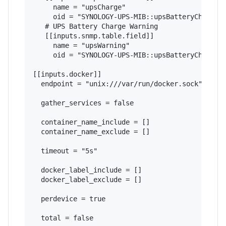
     name = "upsCharge"

     oid = "SYNOLOGY-UPS-MIB::upsBatteryChargeVa
   # UPS Battery Charge Warning

   [[inputs.snmp.table.field]]

     name = "upsWarning"

     oid = "SYNOLOGY-UPS-MIB::upsBatteryChargeWa
[[inputs.docker]]

  endpoint = "unix:///var/run/docker.sock"

  gather_services = false

  container_name_include = []

  container_name_exclude = []

  timeout = "5s"

  docker_label_include = []

  docker_label_exclude = []

  perdevice = true

  total = false
