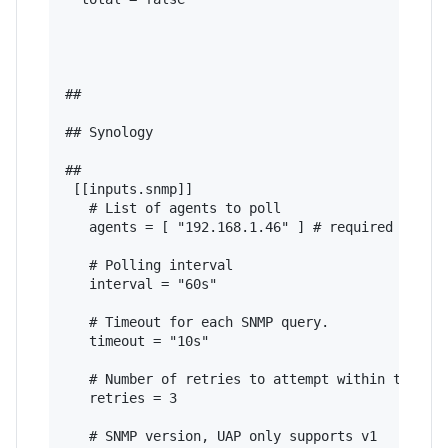
## 

## Synology

## 

 [[inputs.snmp]]

   # List of agents to poll

   agents = [ "192.168.1.46" ] # required - ente
   # Polling interval

   interval = "60s"

   # Timeout for each SNMP query.

   timeout = "10s"

   # Number of retries to attempt within timeout
   retries = 3

   # SNMP version, UAP only supports v1
