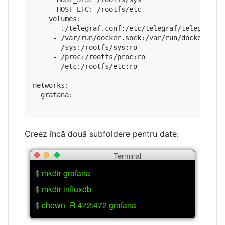
      HOST_ETC: /rootfs/etc

    volumes:

     - ./telegraf.conf:/etc/telegraf/telegraf.co
     - /var/run/docker.sock:/var/run/docker.sock
     - /sys:/rootfs/sys:ro

     - /proc:/rootfs/proc:ro

     - /etc:/rootfs/etc:ro

networks:

  grafana:

Creez încă două subfoldere pentru date:
Terminal
$ mkdir grafana
$ mkdir influxdb
$ chown -R 472:472 grafana