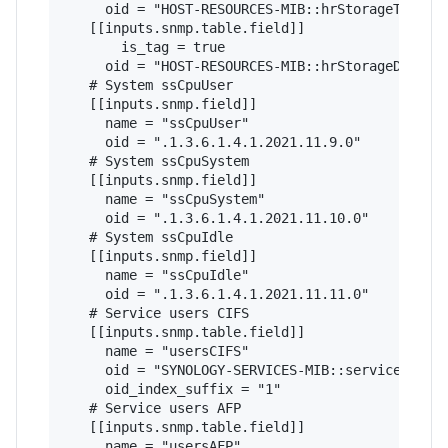
     oid = "HOST-RESOURCES-MIB::hrStorageTable"

   [[inputs.snmp.table.field]]

       is_tag = true

     oid = "HOST-RESOURCES-MIB::hrStorageDescr"

   # System ssCpuUser 

   [[inputs.snmp.field]]

     name = "ssCpuUser"

     oid = ".1.3.6.1.4.1.2021.11.9.0"

   # System ssCpuSystem  

   [[inputs.snmp.field]]

     name = "ssCpuSystem"

     oid = ".1.3.6.1.4.1.2021.11.10.0"

   # System ssCpuIdle   

   [[inputs.snmp.field]]

     name = "ssCpuIdle"

     oid = ".1.3.6.1.4.1.2021.11.11.0"

   # Service users CIFS

   [[inputs.snmp.table.field]]

     name = "usersCIFS"

     oid = "SYNOLOGY-SERVICES-MIB::serviceUsers"
     oid_index_suffix = "1"

   # Service users AFP

   [[inputs.snmp.table.field]]

     name = "usersAFP"
