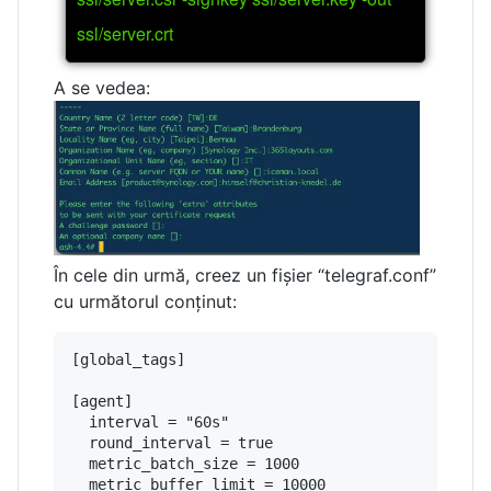
ssl/server.crt
A se vedea:
În cele din urmă, creez un fișier “telegraf.conf”
cu următorul conținut:
[global_tags]

[agent]

  interval = "60s"

  round_interval = true

  metric_batch_size = 1000

  metric_buffer_limit = 10000
