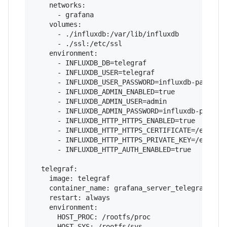
    networks:

      - grafana

    volumes:

      - ./influxdb:/var/lib/influxdb

      - ./ssl:/etc/ssl

    environment:

      - INFLUXDB_DB=telegraf

      - INFLUXDB_USER=telegraf

      - INFLUXDB_USER_PASSWORD=influxdb-password
      - INFLUXDB_ADMIN_ENABLED=true

      - INFLUXDB_ADMIN_USER=admin

      - INFLUXDB_ADMIN_PASSWORD=influxdb-passwor
      - INFLUXDB_HTTP_HTTPS_ENABLED=true

      - INFLUXDB_HTTP_HTTPS_CERTIFICATE=/etc/ssl
      - INFLUXDB_HTTP_HTTPS_PRIVATE_KEY=/etc/ssl
      - INFLUXDB_HTTP_AUTH_ENABLED=true

  telegraf:

    image: telegraf

    container_name: grafana_server_telegraf

    restart: always

    environment:

      HOST_PROC: /rootfs/proc

      HOST_SYS: /rootfs/sys
