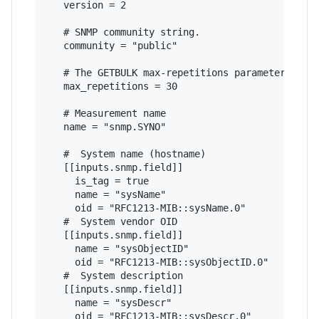
   version = 2

   # SNMP community string.

   community = "public"

   # The GETBULK max-repetitions parameter

   max_repetitions = 30

   # Measurement name

   name = "snmp.SYNO"

   #  System name (hostname)

   [[inputs.snmp.field]]

     is_tag = true

     name = "sysName"

     oid = "RFC1213-MIB::sysName.0"

   #  System vendor OID

   [[inputs.snmp.field]]

     name = "sysObjectID"

     oid = "RFC1213-MIB::sysObjectID.0"

   #  System description

   [[inputs.snmp.field]]

     name = "sysDescr"

     oid = "RFC1213-MIB::sysDescr.0"
