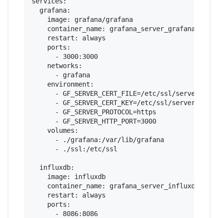
services:

  grafana:

    image: grafana/grafana

    container_name: grafana_server_grafana

    restart: always

    ports:

      - 3000:3000

    networks:

      - grafana

    environment:

      - GF_SERVER_CERT_FILE=/etc/ssl/server.crt

      - GF_SERVER_CERT_KEY=/etc/ssl/server.key

      - GF_SERVER_PROTOCOL=https

      - GF_SERVER_HTTP_PORT=3000

    volumes:

      - ./grafana:/var/lib/grafana

      - ./ssl:/etc/ssl

  influxdb:

    image: influxdb

    container_name: grafana_server_influxdb

    restart: always

    ports:

      - 8086:8086
