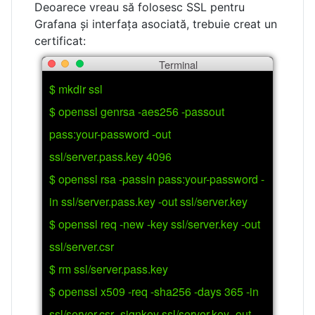
Deoarece vreau să folosesc SSL pentru
Grafana și interfața asociată, trebuie creat un
certificat:
Terminal
$ mkdir ssl
$ openssl genrsa -aes256 -passout
pass:your-password -out
ssl/server.pass.key 4096
$ openssl rsa -passin pass:your-password -
in ssl/server.pass.key -out ssl/server.key
$ openssl req -new -key ssl/server.key -out
ssl/server.csr
$ rm ssl/server.pass.key
$ openssl x509 -req -sha256 -days 365 -in
ssl/server.csr -signkey ssl/server.key -out