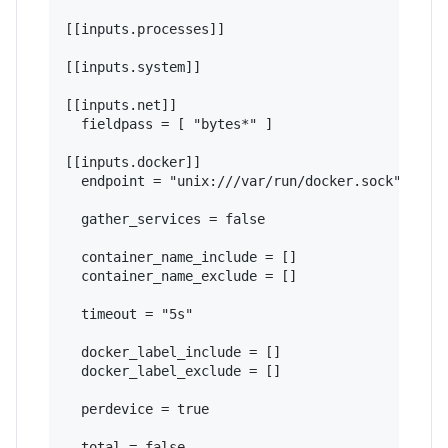
[[inputs.processes]]

[[inputs.system]]

[[inputs.net]]

  fieldpass = [ "bytes*" ]

[[inputs.docker]]

  endpoint = "unix:///var/run/docker.sock"

  gather_services = false

  container_name_include = []

  container_name_exclude = []

  timeout = "5s"

  docker_label_include = []

  docker_label_exclude = []

  perdevice = true

  total = false
