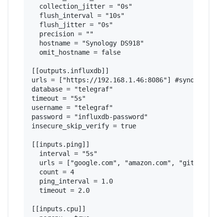
  collection_jitter = "0s"

  flush_interval = "10s"

  flush_jitter = "0s"

  precision = ""

  hostname = "Synology DS918"

  omit_hostname = false

[[outputs.influxdb]]

urls = ["https://192.168.1.46:8086"] #synology i
database = "telegraf"

timeout = "5s"

username = "telegraf"

password = "influxdb-password"

insecure_skip_verify = true

[[inputs.ping]]

  interval = "5s"

  urls = ["google.com", "amazon.com", "github.co
  count = 4

  ping_interval = 1.0

  timeout = 2.0

[[inputs.cpu]]
