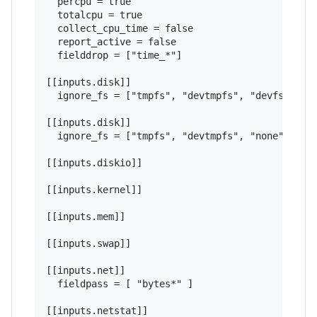
  percpu = true

  totalcpu = true

  collect_cpu_time = false

  report_active = false

  fielddrop = ["time_*"]

[[inputs.disk]]

  ignore_fs = ["tmpfs", "devtmpfs", "devfs", "is
[[inputs.disk]]

  ignore_fs = ["tmpfs", "devtmpfs", "none", "iso
[[inputs.diskio]]

[[inputs.kernel]]

[[inputs.mem]]

[[inputs.swap]]

[[inputs.net]]

  fieldpass = [ "bytes*" ]

[[inputs.netstat]]
