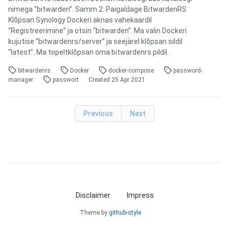
nimega “bitwarden”. Samm 2: Paigaldage BitwardenRS
Klõpsan Synology Dockeri aknas vahekaardil
“Registreerimine” ja otsin “bitwarden”. Ma valin Dockeri
kujutise “bitwardenrs/server” ja seejärel klõpsan sildil
“latest”. Ma topeltklõpsan oma bitwardenrs pildil.
bitwardenrs
Docker
docker-compose
password-
manager
passwort
Created
25 Apr 2021
Previous
Next
Disclaimer
Impress
Theme by
github-style