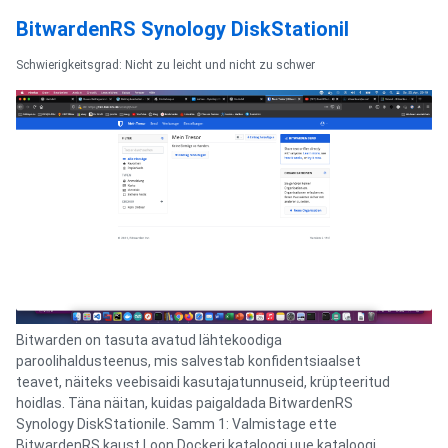
BitwardenRS Synology DiskStationil
Schwierigkeitsgrad: Nicht zu leicht und nicht zu schwer
Bitwarden on tasuta avatud lähtekoodiga
paroolihaldusteenus, mis salvestab konfidentsiaalset
teavet, näiteks veebisaidi kasutajatunnuseid, krüpteeritud
hoidlas. Täna näitan, kuidas paigaldada BitwardenRS
Synology DiskStationile. Samm 1: Valmistage ette
BitwardenRS kaust Loon Dockeri kataloogi uue kataloogi