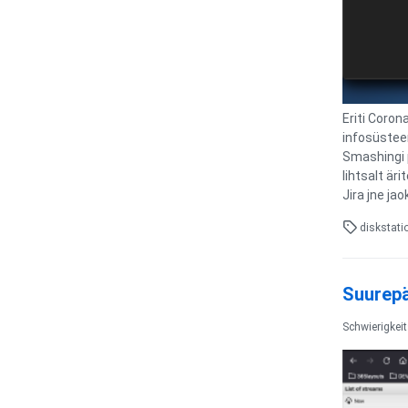
Eriti Coron
infosüstee
Smashingi p
lihtsalt är
Jira jne j
diskstati
Suurepä
Schwierigkei