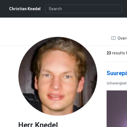
Herr Knedel
Christian Knedel
Over
23
results 
Suurepä
Schwierigkei
Herr Knedel