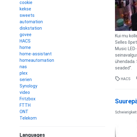
cookie
kekse
sweets
automation
diskstation
govee
Kui mu koll
HACS
Selles õpe
home
Music LED-s
home-assistant
seinavalgu
homeautomation
ühendada. S
nas
seaded”.
plex
HACS
serien
Synology
video
Fritzbox
Suurepä
FTTH
ONT
Schwierigkei
Telekom
Languages