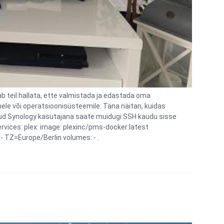
b teil hallata, ette valmistada ja edastada oma
mele või operatsioonisüsteemile. Täna näitan, kuidas
enud Synology kasutajana saate muidugi SSH kaudu sisse
ervices: plex: image: plexinc/pms-docker:latest
 TZ=Europe/Berlin volumes: - .