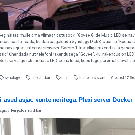
eeg näitas mulle oma viimast ostusoovi “Govee Glide Music LED seinaval
tuses saate teada, kuidas paigaldada Synology DiskStationile “Koduass
einavalgusti integreerimiseks. Samm 1: Installige rakendus ja generee
stid” ühendada nutitelefoni rakendusega “Govee”. Kui rakendus on LED
elleks valige rakenduses LED-seinatuled, koputage paremal üleval olev
synology
diskstation
nas
home-assistant
Created
17 Se
rased asjad konteineritega: Plexi server Docke
tsgrad: Für jeden machbar