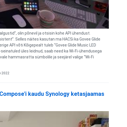
gustid”, olin põnevil ja otsisin kohe API ühendust.
istent”. Selles näites kasutan ma HACSi ka Govee Glide
rige API võti Kõigepealt tuleb “Govee Glide Music LED
-seinatuled üles leidnud, saab need ka Wi-Fi-ühendusega
ale hammasratta sümbolile ja seejärel valige “Wi-Fi
p 2022
r Compose'i kaudu Synology ketasjaamas