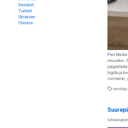
Swedish
Turkish
Ukrainian
Chinese
Plex Media 
muusika-, f
paigaldada
logida ja k
container_
synology
Suurepä
Schwierigkei