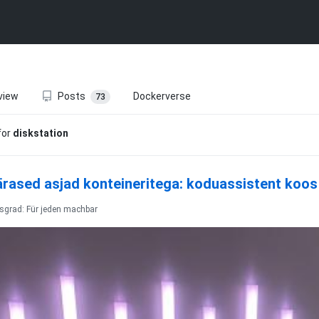
view
Posts
Dockerverse
73
for
diskstation
rased asjad konteineritega: koduassistent koos 
tsgrad: Für jeden machbar