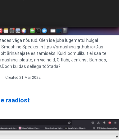
htades väga nõutud. Olen ise juba lugematul hulgal
 Smashing.Speaker: https://smashing.github.io/Das
lt ärinäitajate esitamiseks. Kuid loomulikult ei saa te
ashingi plaate, nn vidinaid, Gitlabi, Jenkinsi, Bamboo,
tsDoch kuidas sellega töötada?
d
Created
21 Mar 2022
e raadiost