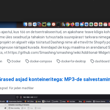
a ajastul, kus töö on detsentraliseeritud, on ajakohane teave kõigis ko
me üles seadnud ja tahaksin tutvustada suurepärast tarkvara nimega
rojekt on algselt välja töötatud Dashingi nime all ettevõtte Shopify poo
itegevuse näitajaid kuvada. Arendajad üle kogu maailma on arendanud Sm
aoks, vt:https://github.com/Smashing/smashing/wiki/Additional-Widge
on
Docker
docker-compose
docker-for-desktop
dashboar
rased asjad konteineritega: MP3-de salvestamin
tsgrad: Für jeden machbar