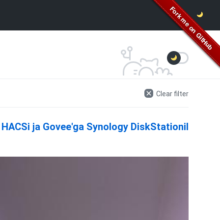
Clear filter
HACSi ja Govee'ga Synology DiskStationil