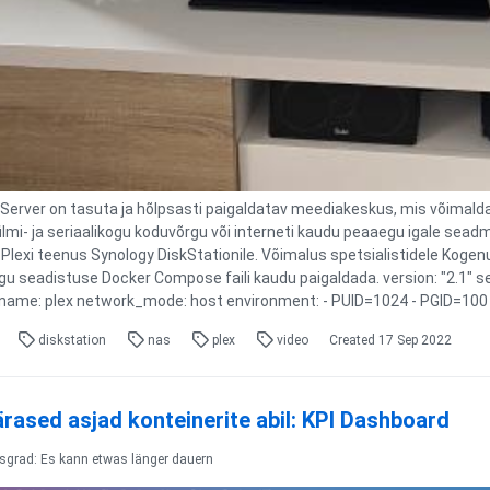
Server on tasuta ja hõlpsasti paigaldatav meediakeskus, mis võimalda
ilmi- ja seriaalikogu koduvõrgu või interneti kaudu peaaegu igale sead
 Plexi teenus Synology DiskStationile. Võimalus spetsialistidele Kog
ogu seadistuse Docker Compose faili kaudu paigaldada. version: "2.1" s
name: plex network_mode: host environment: - PUID=1024 - PGID=100 -
diskstation
nas
plex
video
Created
17 Sep 2022
rased asjad konteinerite abil: KPI Dashboard
tsgrad: Es kann etwas länger dauern