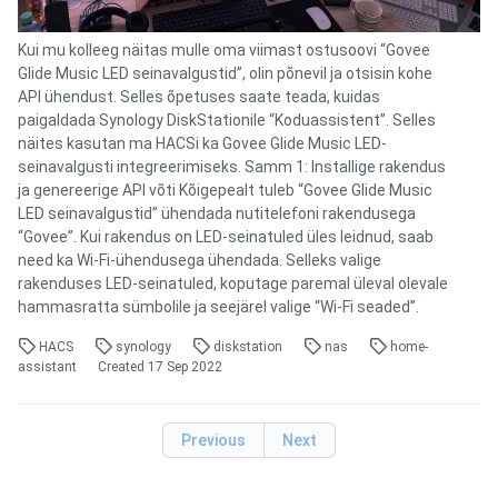
Kui mu kolleeg näitas mulle oma viimast ostusoovi “Govee
Glide Music LED seinavalgustid”, olin põnevil ja otsisin kohe
API ühendust. Selles õpetuses saate teada, kuidas
paigaldada Synology DiskStationile “Koduassistent”. Selles
näites kasutan ma HACSi ka Govee Glide Music LED-
seinavalgusti integreerimiseks. Samm 1: Installige rakendus
ja genereerige API võti Kõigepealt tuleb “Govee Glide Music
LED seinavalgustid” ühendada nutitelefoni rakendusega
“Govee”. Kui rakendus on LED-seinatuled üles leidnud, saab
need ka Wi-Fi-ühendusega ühendada. Selleks valige
rakenduses LED-seinatuled, koputage paremal üleval olevale
hammasratta sümbolile ja seejärel valige “Wi-Fi seaded”.
HACS
synology
diskstation
nas
home-
assistant
Created
17 Sep 2022
Previous
Next