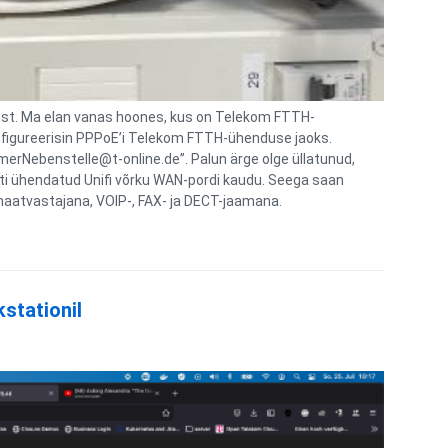
sest. Ma elan vanas hoones, kus on Telekom FTTH-
nfigureerisin PPPoE’i Telekom FTTH-ühenduse jaoks.
Nebenstelle@t-online.de”. Palun ärge olge üllatunud,
ti ühendatud Unifi võrku WAN-pordi kaudu. Seega saan
omaatvastajana, VOIP-, FAX- ja DECT-jaamana.
stationil