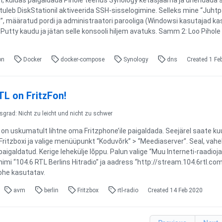
n, kuidas paigaldada Pihole teenus Synology ketasjaama ja ühendada 
tuleb DiskStationil aktiveerida SSH-sisselogimine. Selleks mine “Juhtp
”, määratud pordi ja administraatori parooliga (Windowsi kasutajad kas
Putty kaudu ja jätan selle konsooli hiljem avatuks. Samm 2: Loo Pihol
on
Docker
docker-compose
Synology
dns
Created
1 Fe
TL on FritzFon!
sgrad: Nicht zu leicht und nicht zu schwer
 on uskumatult lihtne oma Fritzphone’ile paigaldada. Seejärel saate kuu
ritzboxi ja valige menüüpunkt “Koduvõrk” > “Meediaserver”. Seal, vaheka
 paigaldatud. Kerige lehekülje lõppu. Palun valige “Muu Interneti-raadio
imi “104.6 RTL Berlins Hitradio” ja aadress “http://stream.104.6rtl.com
kohe kasutatav.
avm
berlin
Fritzbox
rtl-radio
Created
14 Feb 2020