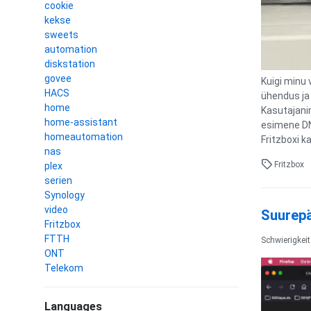
cookie
kekse
sweets
automation
diskstation
govee
Kuigi minu
HACS
ühendus ja
home
Kasutajani
home-assistant
esimene DN
homeautomation
Fritzboxi k
nas
Fritzbox
plex
serien
Synology
video
Suurepä
Fritzbox
FTTH
Schwierigkei
ONT
Telekom
Languages