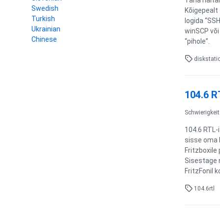
Täna näita
Swedish
Kõigepealt 
Turkish
logida “SSH
Ukrainian
winSCP või 
Chinese
“pihole”.
diskstati
104.6 R
Schwierigkeit
104.6 RTL-i
sisse oma F
Fritzboxile
Sisestage n
FritzFonil 
104.6rtl