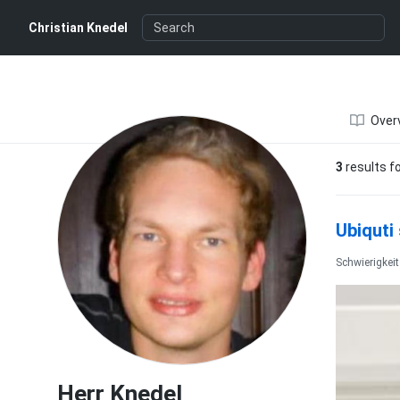
Herr Knedel
Christian Knedel
Over
3
results f
Ubiquti
Schwierigkeit
Herr Knedel