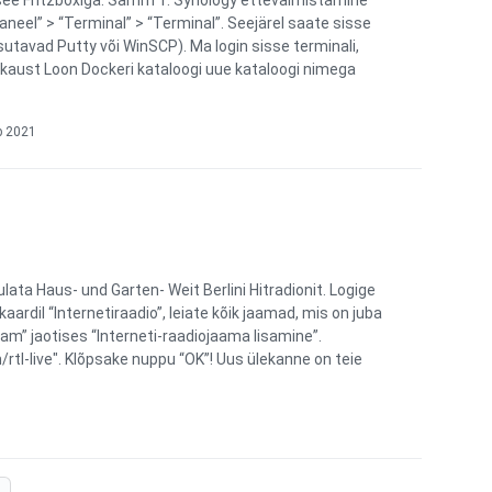
see Fritzboxiga. Samm 1: Synology ettevalmistamine
aneel” > “Terminal” > “Terminal”. Seejärel saate sisse
utavad Putty või WinSCP). Ma login sisse terminali,
e kaust Loon Dockeri kataloogi uue kataloogi nimega
b 2021
lata Haus- und Garten- Weit Berlini Hitradionit. Logige
ardil “Internetiraadio”, leiate kõik jaamad, mis on juba
jaam” jaotises “Interneti-raadiojaama lisamine”.
/rtl-live". Klõpsake nuppu “OK”! Uus ülekanne on teie