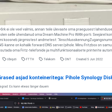
 võrk ei ole veel valmis, annan teile ülevaate oma praegusest lahendu
 olen selle ühendanud oma Dream Machine Pro WAN-porti. Seejärel ko
mi koosneb järgmistest andmetest: “AnschlusskennungZugangsnummer
S-kanne on kohalik forward DNS server/pihole. Minu Fritzbox on samu
asutada oma Fritz-telefonide ja multifunktsionaalsete printerite aut
Ubiquti
FTTH
Telekom
ONT
Created
5 Jun 2022
rased asjad konteineritega: Pihole Synology Disk
tsgrad: Es kann etwas länger dauern