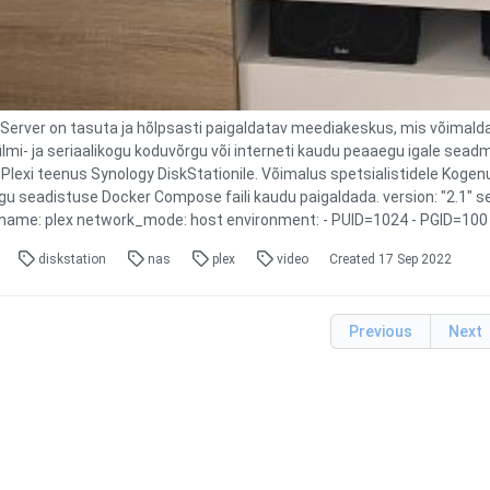
Server on tasuta ja hõlpsasti paigaldatav meediakeskus, mis võimalda
ilmi- ja seriaalikogu koduvõrgu või interneti kaudu peaaegu igale sead
 Plexi teenus Synology DiskStationile. Võimalus spetsialistidele Kog
ogu seadistuse Docker Compose faili kaudu paigaldada. version: "2.1" s
name: plex network_mode: host environment: - PUID=1024 - PGID=100 -
diskstation
nas
plex
video
Created
17 Sep 2022
Previous
Next