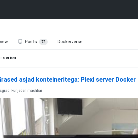
view
Posts
Dockerverse
73
or
serien
rased asjad konteineritega: Plexi server Docke
tsgrad: Für jeden machbar