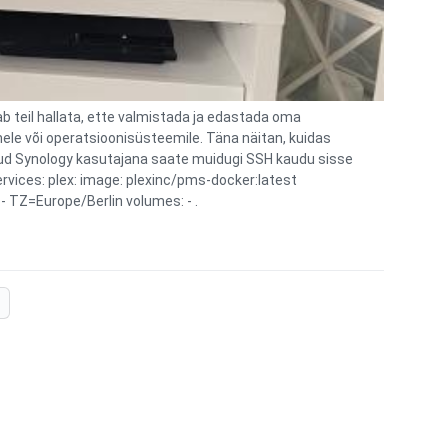
b teil hallata, ette valmistada ja edastada oma
mele või operatsioonisüsteemile. Täna näitan, kuidas
enud Synology kasutajana saate muidugi SSH kaudu sisse
ervices: plex: image: plexinc/pms-docker:latest
 TZ=Europe/Berlin volumes: - .