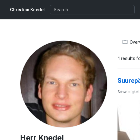
Herr Knedel
Christian Knedel
Over
1
results f
Suurepä
Schwierigkei
Herr Knedel