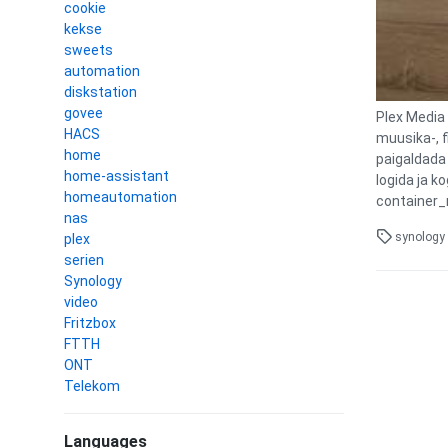
cookie
kekse
sweets
automation
diskstation
govee
Plex Media 
HACS
muusika-, f
home
paigaldada
home-assistant
logida ja k
homeautomation
container_
nas
synology
plex
serien
Synology
video
Fritzbox
FTTH
ONT
Telekom
Languages