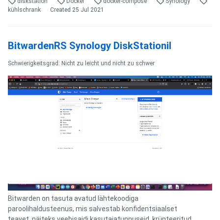
diskstation
Docker
docker-compose
Synology
kühlschrank
Created
25 Jul 2021
BitwardenRS Synology DiskStationil
Schwierigkeitsgrad: Nicht zu leicht und nicht zu schwer
Bitwarden on tasuta avatud lähtekoodiga
paroolihaldusteenus, mis salvestab konfidentsiaalset
teavet, näiteks veebisaidi kasutajatunnuseid, krüpteeritud