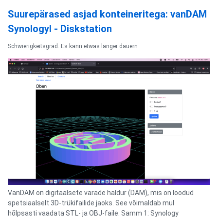
Suurepärased asjad konteineritega: vanDAM
Synologyl - Diskstation
Schwierigkeitsgrad: Es kann etwas länger dauern
VanDAM on digitaalsete varade haldur (DAM), mis on loodud
spetsiaalselt 3D-trükifailide jaoks. See võimaldab mul
hõlpsasti vaadata STL- ja OBJ-faile. Samm 1: Synology