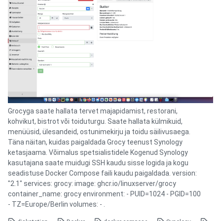
Grocyga saate hallata tervet majapidamist, restorani,
kohvikut, bistrot või toiduturgu. Saate hallata külmikuid,
menüüsid, ülesandeid, ostunimekirju ja toidu säilivusaega.
Täna näitan, kuidas paigaldada Grocy teenust Synology
ketasjaama. Võimalus spetsialistidele Kogenud Synology
kasutajana saate muidugi SSH kaudu sisse logida ja kogu
seadistuse Docker Compose faili kaudu paigaldada. version:
"2.1" services: grocy: image: ghcr.io/linuxserver/grocy
container_name: grocy environment: - PUID=1024 - PGID=100
- TZ=Europe/Berlin volumes: - .