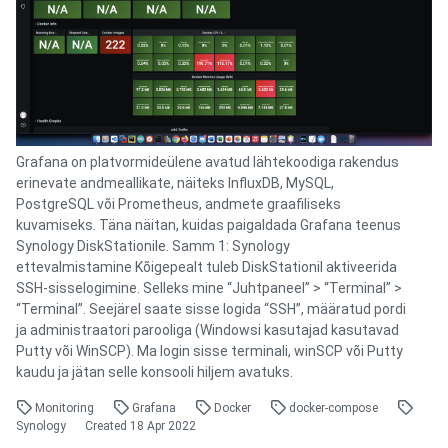
Grafana on platvormideülene avatud lähtekoodiga rakendus
erinevate andmeallikate, näiteks InfluxDB, MySQL,
PostgreSQL või Prometheus, andmete graafiliseks
kuvamiseks. Täna näitan, kuidas paigaldada Grafana teenus
Synology DiskStationile. Samm 1: Synology
ettevalmistamine Kõigepealt tuleb DiskStationil aktiveerida
SSH-sisselogimine. Selleks mine “Juhtpaneel” > “Terminal” >
“Terminal”. Seejärel saate sisse logida “SSH”, määratud pordi
ja administraatori parooliga (Windowsi kasutajad kasutavad
Putty või WinSCP). Ma login sisse terminali, winSCP või Putty
kaudu ja jätan selle konsooli hiljem avatuks.
Monitoring
Grafana
Docker
docker-compose
Synology
Created
18 Apr 2022