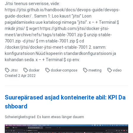
Jitsi teenus serverisse, viide:
https://jitsi.github.io/handbook/docs/devops-guide/devops-
guide-docker/ . Samm 1: Loo kaust “jitsi” Loon
paigaldamiseks uue kataloogi nimega “jitsi”. x – + Terminal $
mkdir jitsi/ $ wget https://github.com/jitsi/docker-jitsi-
meet/archive/refs/tags/stable-7001.zip $ unzip stable-
7001.zip -d jitsi/ $ rm stable-7001.zip $ cd
/docker/jitsi/docker-jitsi-meet-stable-7001 2. samm:
konfiguratsioon Nüüd kopeerin standardkonfiguratsiooni ja
kohandan seda. x – + Terminal $ cp env.
Jitsi
docker
docker-compose
meeting
video
Created
2 Apr 2022
Suurepärased asjad konteinerite abil: KPI Da
shboard
Schwierigkeitsgrad: Es kann etwas länger dauern