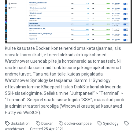
Kui te kasutate Dockeri konteinereid oma ketasjaamas, siis
soovite loomulikult, et need oleksid alati ajakohased.
Watchtower uuendab pilte ja konteinereid automaatselt. Nii
saate nautida uusimaid funktsioone ja kõige ajakohasemat
andmeturvet. Täna näitan teile, kuidas paigaldada
Watchtower Synology ketasjaama. Samm 1: Synology
ettevalmistamine Kõigepealt tuleb DiskStationil aktiveerida
SSH-sisselogimine. Selleks mine “Juhtpaneel” > “Terminal” >
“Terminal”. Seejärel saate sisse logida “SSH”, määratud pordi
ja administraatori parooliga (Windowsi kasutajad kasutavad
Putty või WinSCP).
diskstation
Docker
docker-compose
Synology
watchtower
Created
25 Apr 2021