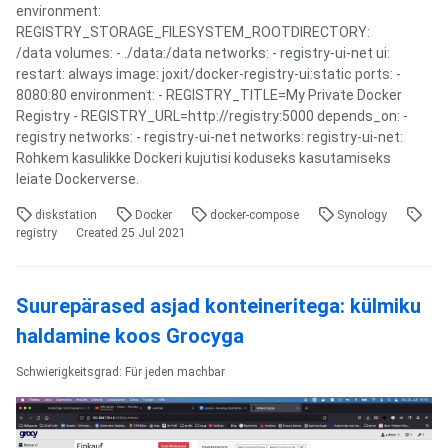
environment:
REGISTRY_STORAGE_FILESYSTEM_ROOTDIRECTORY:
/data volumes: - ./data:/data networks: - registry-ui-net ui:
restart: always image: joxit/docker-registry-ui:static ports: -
8080:80 environment: - REGISTRY_TITLE=My Private Docker
Registry - REGISTRY_URL=http://registry:5000 depends_on: -
registry networks: - registry-ui-net networks: registry-ui-net:
Rohkem kasulikke Dockeri kujutisi koduseks kasutamiseks
leiate Dockerverse.
diskstation
Docker
docker-compose
Synology
registry
Created
25 Jul 2021
Suurepärased asjad konteineritega: külmiku
haldamine koos Grocyga
Schwierigkeitsgrad: Für jeden machbar