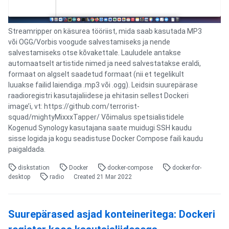
Streamripper on käsurea tööriist, mida saab kasutada MP3
või OGG/Vorbis voogude salvestamiseks ja nende
salvestamiseks otse kõvakettale. Lauludele antakse
automaatselt artistide nimed ja need salvestatakse eraldi,
formaat on algselt saadetud formaat (nii et tegelikult
luuakse failid laiendiga .mp3 või .ogg). Leidsin suurepärase
raadioregistri kasutajaliidese ja ehitasin sellest Dockeri
image’i, vt: https://github.com/terrorist-
squad/mightyMixxxTapper/ Võimalus spetsialistidele
Kogenud Synology kasutajana saate muidugi SSH kaudu
sisse logida ja kogu seadistuse Docker Compose faili kaudu
paigaldada.
diskstation
Docker
docker-compose
docker-for-
desktop
radio
Created
21 Mar 2022
Suurepärased asjad konteineritega: Dockeri