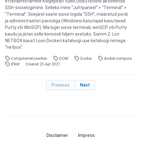
ettevalmistamine Kõigepealt tuleb DiskStationil aktiveerida
SSH-sisselogimine. Selleks mine “Juhtpaneel” > “Terminal” >
“Terminal”. Seejärel saate sisse logida “SSH”, määratud pordi
ja administraatori parooliga (Windowsi kasutajad kasutavad
Putty või WinSCP). Ma login sisse terminali, winSCP või Putty
kaudu ja jätan selle konsooli hiljem avatuks. Samm 2: Loo
NETBOX kaust Loon Dockeri kataloogi uue kataloogi nimega
“netbox”.
Computernetzwerken
DCIM
Docker
docker-compose
IPAM
Created
25 Apr 2021
Previous
Next
Disclaimer
Impress