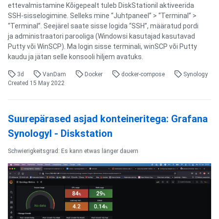
ettevalmistamine Kõigepealt tuleb DiskStationil aktiveerida
SSH-sisselogimine. Selleks mine “Juhtpaneel” > “Terminal” >
“Terminal”. Seejärel saate sisse logida “SSH”, määratud pordi
ja administraatori parooliga (Windowsi kasutajad kasutavad
Putty või WinSCP). Ma login sisse terminali, winSCP või Putty
kaudu ja jätan selle konsooli hiljem avatuks.
3d
VanDam
Docker
docker-compose
Synology
Created
15 May 2022
Suurepärased asjad konteineritega: Grafana
Synologyl - Diskstation
Schwierigkeitsgrad: Es kann etwas länger dauern