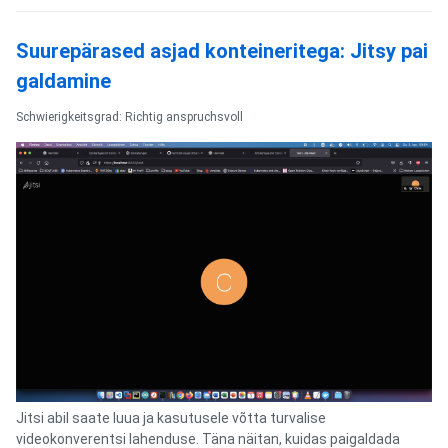
Suurepärased asjad konteineritega: Jitsy pai
galdamine
Schwierigkeitsgrad: Richtig anspruchsvoll
Jitsi abil saate luua ja kasutusele võtta turvalise
videokonverentsi lahenduse. Täna näitan, kuidas paigaldada