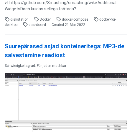
vt:https://github.com/Smashing/smashing/wiki/Additional-
WidgetsDoch kuidas sellega töötada?
diskstation
Docker
docker-compose
docker-for-
desktop
dashboard
Created
21 Mar 2022
Suurepärased asjad konteineritega: MP3-de
salvestamine raadiost
Schwierigkeitsgrad: Für jeden machbar