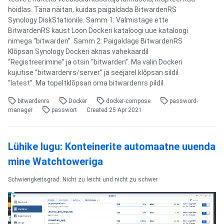
hoidlas. Täna näitan, kuidas paigaldada BitwardenRS
Synology DiskStationile. Samm 1: Valmistage ette
BitwardenRS kaust Loon Dockeri kataloogi uue kataloogi
nimega “bitwarden”. Samm 2: Paigaldage BitwardenRS
Klõpsan Synology Dockeri aknas vahekaardil
“Registreerimine” ja otsin “bitwarden”. Ma valin Dockeri
kujutise “bitwardenrs/server” ja seejärel klõpsan sildil
“latest”. Ma topeltklõpsan oma bitwardenrs pildil.
bitwardenrs
Docker
docker-compose
password-
manager
passwort
Created
25 Apr 2021
Lühike lugu: Konteinerite automaatne uuenda
mine Watchtoweriga
Schwierigkeitsgrad: Nicht zu leicht und nicht zu schwer